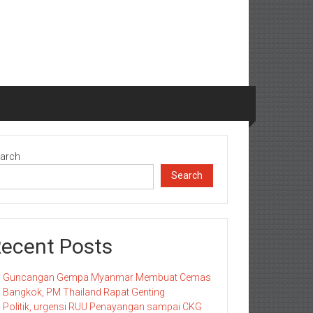
arch
Search
ecent Posts
Guncangan Gempa Myanmar Membuat Cemas
Bangkok, PM Thailand Rapat Genting
Politik, urgensi RUU Penayangan sampai CKG